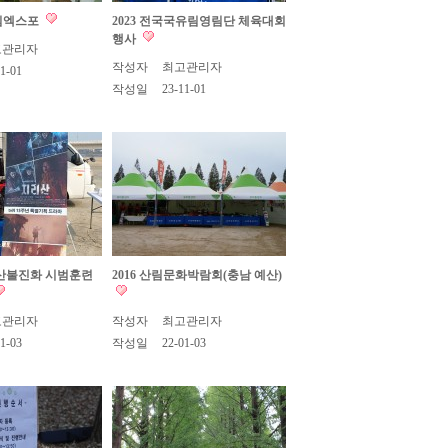
산림엑스포
2023 전국국유림영림단 체육대회
행사
고관리자
작성자
최고관리자
1-01
작성일
23-11-01
형 산불진화 시범훈련
2016 산림문화박람회(충남 예산)
고관리자
작성자
최고관리자
1-03
작성일
22-01-03