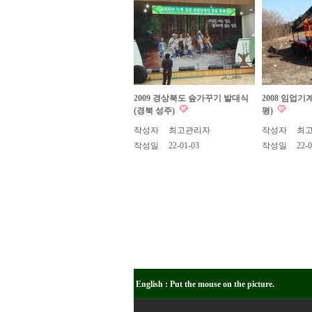
2009 경상북도 숲가꾸기 발대식
2008 임업기
(경북 성주)
평)
작성자
최고관리자
작성자
최
작성일
22-01-03
작성일
22-0
English : Put the mouse on the picture.