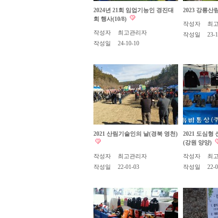
2024년 21회 임업기능인 경진대
2023 강릉
회 행사(10/8)
작성자
최
작성자
최고관리자
작성일
23-1
작성일
24-10-10
2021 산림기술인의 날(경북 영천)
2021 도심
(강원 양양)
작성자
최고관리자
작성자
최
작성일
22-01-03
작성일
22-0