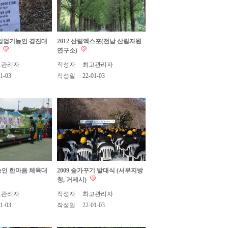
회 임업기능인 경진대
2012 산림엑스포(전남 산림자원
)
연구소)
고관리자
작성자
최고관리자
1-03
작성일
22-01-03
기능인 한마음 체육대
2009 숲가꾸기 발대식 (서부지방
청, 거제시)
고관리자
작성자
최고관리자
1-03
작성일
22-01-03