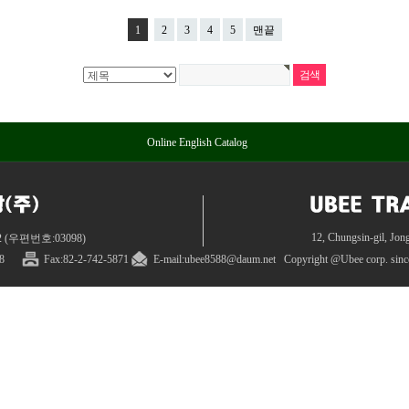
1
2
3
4
5
맨끝
Online English Catalog
12, Chungsin-gil, Jon
(우편번호:03098)
8
Fax:82
-
2
-
742-5871
E-mail:ubee8588@daum.net
Copyright @
Ubee corp. sin