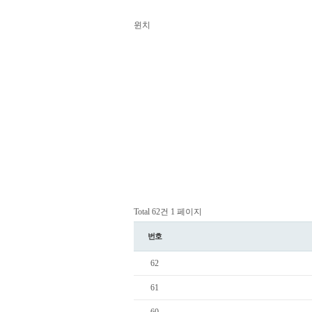
윈치
Total 62건
1 페이지
번호
62
61