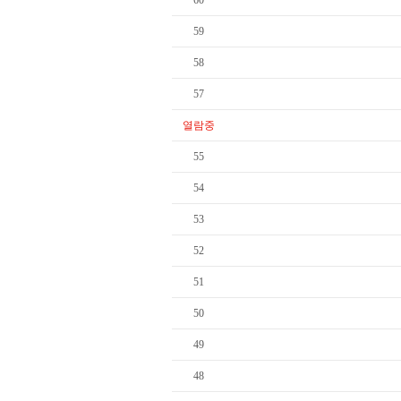
60
59
58
57
열람중
55
54
53
52
51
50
49
48