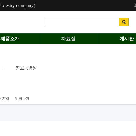
estry company)
제품소개
자료실
게시판
,027회
댓글
0건