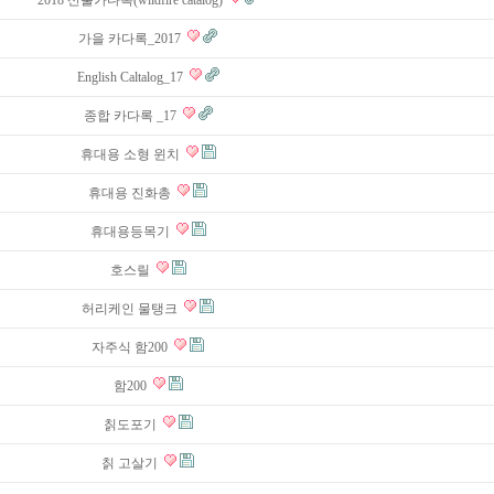
2018 산불카다록(wildfire catalog)
가을 카다록_2017
English Caltalog_17
종합 카다록 _17
휴대용 소형 윈치
휴대용 진화총
휴대용등목기
호스릴
허리케인 물탱크
자주식 함200
함200
칡도포기
칡 고살기