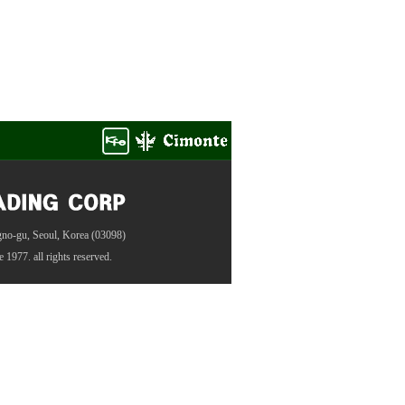
gno-gu, Seoul, Korea (03098)
ce 1977
. all rights reserved.