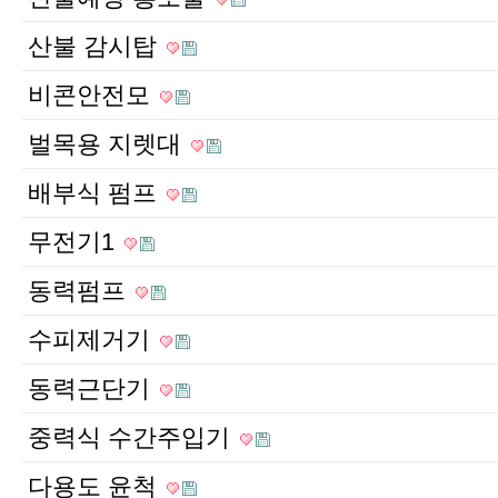
산불 감시탑
비콘안전모
벌목용 지렛대
배부식 펌프
무전기1
동력펌프
수피제거기
동력근단기
중력식 수간주입기
다용도 윤척