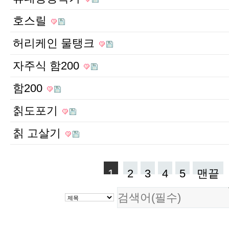
호스릴
허리케인 물탱크
자주식 함200
함200
칡도포기
칡 고살기
1
2
3
4
5
맨끝